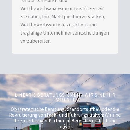
fundierten Markt- und
Wettbewerbsanalysen unterstützen wir
Sie dabei, Ihre Marktposition zu stärken,
Wettbewerbsvorteile zu sichern und
tragfähige Unternehmensentscheidungen
vorzubereiten.
LINEARIS BERATUNGS-GMBH - WIR SIND IHR
PARTNER
Ob strategische Beratung, Standortaufbau oder die
Rekrutierung von Fach- und Führungskräften: Wir sind
Ihr zuverlässiger Partner im Bereich Mobilität und
Logistik.